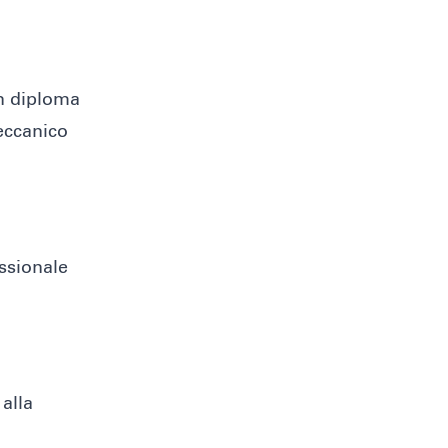
un diploma
eccanico
ssionale
alla