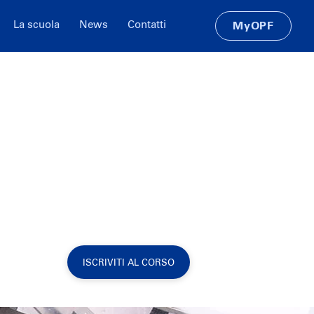
La scuola
News
Contatti
MyOPF
ISCRIVITI AL CORSO