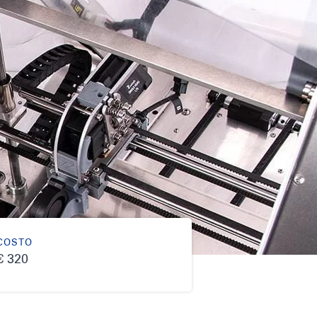
COSTO
€ 320