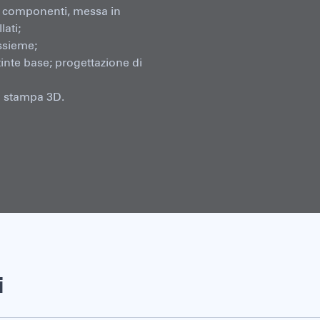
dei componenti, messa in
ati;
ssieme;
tinte base; progettazione di
a stampa 3D.
i